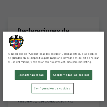
Declaraciones de
Rubén, Barkero y
Ballesteros tras el
Al hacer clic en “Aceptar todas las cookies”, usted acepta que las cookies
Levante UD 3 - Rayo
se guarden en su dispositivo para mejorar la navegación del sitio, analizar
el uso del mismo, y colaborar con nuestros estudios para marketing.
Vallecano 5 // J24
LigaBBVA 2011-12
Rechazarlas todas
Aceptar todas las cookies
Configuración de cookies
Declaraciones en Zona Mixta de Rubén, Barkero
y Ballesteros tras el Levante UD 3 - Rayo
Vallecano 5 // J24 LigaBBVA 2011-12