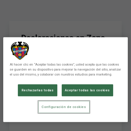
Declaraciones en Zona
Mixta de Balletseros, O.
Serrano y Botelho //
Al hacer clic en “Aceptar todas las cookies”, usted acepta que las cookies
Vuelta 1/4 Copa SM
se guarden en su dispositivo para mejorar la navegación del sitio, analizar
el uso del mismo, y colaborar con nuestros estudios para marketing.
Rey 2011-12
Rechazarlas todas
Aceptar todas las cookies
Declaraciones en Zona Mixta de Balletseros, O.
Configuración de cookies
Serrano y Botelho // Vuelta 1/4 Copa SM Rey
2011-12