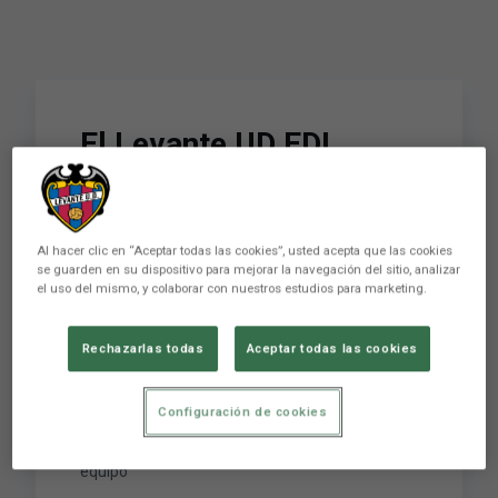
El Levante UD EDI
celebró el Día
Internacional de la
Al hacer clic en “Aceptar todas las cookies”, usted acepta que las cookies
Discapacidad saltando
se guarden en su dispositivo para mejorar la navegación del sitio, analizar
el uso del mismo, y colaborar con nuestros estudios para marketing.
al Ciutat con el primer
equipo
Rechazarlas todas
Aceptar todas las cookies
Configuración de cookies
El Levante UD EDI celebró el Día Internacional de
la Discapacidad saltando al Ciutat con el primer
equipo