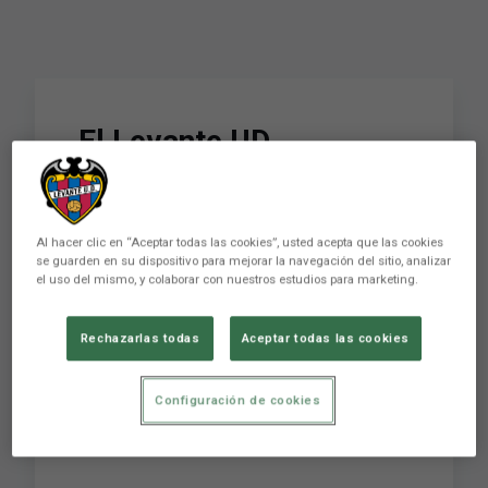
El Levante UD
Femenino disfruta de la
Mascletà desde el
Al hacer clic en “Aceptar todas las cookies”, usted acepta que las cookies
Balcón del
se guarden en su dispositivo para mejorar la navegación del sitio, analizar
el uso del mismo, y colaborar con nuestros estudios para marketing.
Ayuntamiento de
Valencia
Rechazarlas todas
Aceptar todas las cookies
Configuración de cookies
El Levante UD Femenino disfruta de la Mascletà
desde el Balcón del Ayuntamiento de Valencia