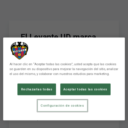
El Levante UD marca
tendencia con los trajes
oficiales de Tiendas
Al hacer clic en “Aceptar todas las cookies”, usted acepta que las cookies
N&S y Hamaki-ho
se guarden en su dispositivo para mejorar la navegación del sitio, analizar
el uso del mismo, y colaborar con nuestros estudios para marketing.
Tiendas de Moda N&S y Hamaki-ho vestirán al
Rechazarlas todas
Aceptar todas las cookies
Levante UD con los trajes oficiales de la
presente temporada. Durante la presentación
Configuración de cookies
de las prendas, fueron los mismos jugadores de
la primera plantilla los encargados de ejercer de
modelos profesionales ante l