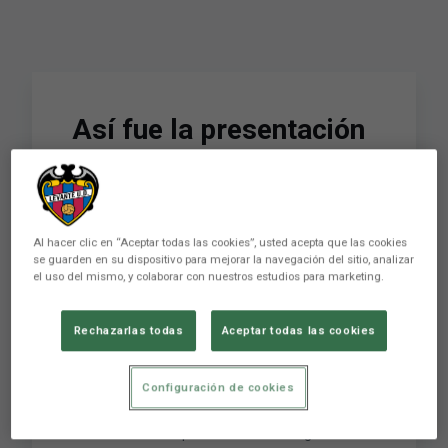
Así fue la presentación
de 'Nuestro Partido
más Importante': la
acción más especial del
Al hacer clic en “Aceptar todas las cookies”, usted acepta que las cookies
se guarden en su dispositivo para mejorar la navegación del sitio, analizar
Levante UD por el Día
el uso del mismo, y colaborar con nuestros estudios para marketing.
de las Personas con
Rechazarlas todas
Aceptar todas las cookies
Discapacidad
Configuración de cookies
LEVANTE UD
Levante Unión Deportiva Club de LaLiga