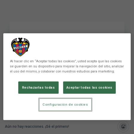
¿En qué consiste el
Club de los Niños?
Al hacer clic en “Aceptar todas las cookies”, usted acepta que las cookies
se guarden en su dispositivo para mejorar la navegación del sitio, analizar
Sabes todo sobre el proyecto EL CLUB DE LOS
el uso del mismo, y colaborar con nuestros estudios para marketing.
NIÑOS? Te contamos las fases por las que
pasan los y las estudiantes de ...
Rechazarlas todas
Aceptar todas las cookies
Configuración de cookies
Aún no hay reacciones. ¡Sé el primero!