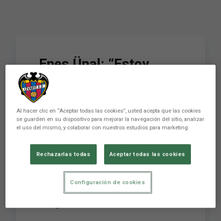
​ Enes Ünal: “Estoy
preparado para
empezar a jugar con el
Al hacer clic en “Aceptar todas las cookies”, usted acepta que las cookies
equipo”
se guarden en su dispositivo para mejorar la navegación del sitio, analizar
el uso del mismo, y colaborar con nuestros estudios para marketing.
Enes Ünal ya luce como levantinista después de
Rechazarlas todas
Aceptar todas las cookies
que esta mañana haya sido presentado como
nuevo jugador granota tras el acuerdo con el
Configuración de cookies
Villarreal CF para su cesión. El atacante turco
aseguró que está listo para debutar este
domingo en casa ante el Girona.