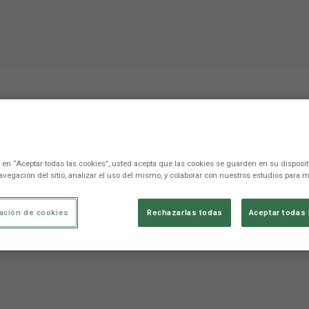
: "Probablemente el part
 mejor de mi carrera"
c en “Aceptar todas las cookies”, usted acepta que las cookies se guarden en su disposit
avegación del sitio, analizar el uso del mismo, y colaborar con nuestros estudios para m
ntra el Real Madrid haya sido el mejor de mi carrera"
ación de cookies
Rechazarlas todas
Aceptar todas 