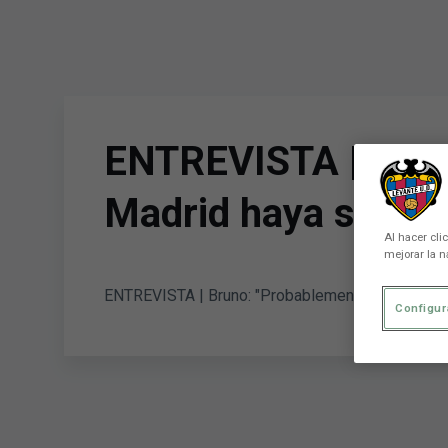
Skip to main content
ENTREVISTA | Bruno
Madrid haya sido el
Al hacer cli
mejorar la n
ENTREVISTA | Bruno: "Probablemente el partido co
Configur