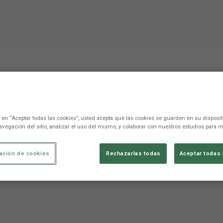
nes de Muñiz previas al 
c en “Aceptar todas las cookies”, usted acepta que las cookies se guarden en su disposit
avegación del sitio, analizar el uso del mismo, y colaborar con nuestros estudios para m
 ante el RCD Mallorca.
ación de cookies
Rechazarlas todas
Aceptar todas 