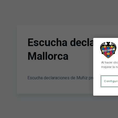
Skip to main content
Escucha declaracio
Mallorca
Al hacer cli
mejorar la n
Escucha declaraciones de Muñiz previas al duelo
Configur