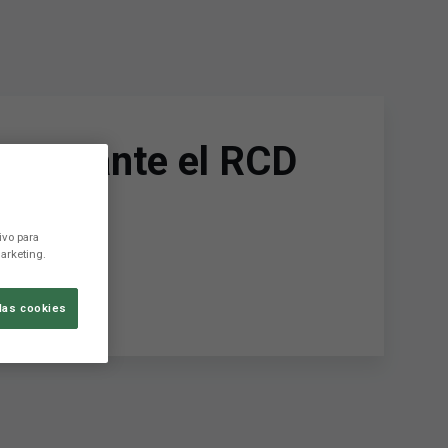
duelo ante el RCD
ivo para
arketing.
las cookies