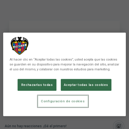
Especial Día de los
Inocentes: la broma a
José Campaña
Al hacer clic en “Aceptar todas las cookies”, usted acepta que las cookies
se guarden en su dispositivo para mejorar la navegación del sitio, analizar
el uso del mismo, y colaborar con nuestros estudios para marketing.
Especial Día de los Inocentes: la broma a José
Campaña
Rechazarlas todas
Aceptar todas las cookies
Configuración de cookies
Aún no hay reacciones. ¡Sé el primero!