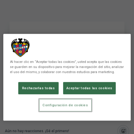
Exhibición de Andrés
Fernández para frenar
al Burgos CF
Al hacer clic en “Aceptar todas las cookies”, usted acepta que las cookies
se guarden en su dispositivo para mejorar la navegación del sitio, analizar
el uso del mismo, y colaborar con nuestros estudios para marketing.
Exhibición de Andrés Fernández para frenar al
Burgos CF
Rechazarlas todas
Aceptar todas las cookies
Configuración de cookies
Aún no hay reacciones. ¡Sé el primero!