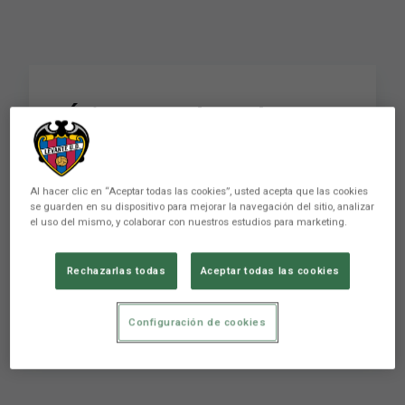
Éxito rotundo en la
firma de autógrafos
celebrada en El Corte
Al hacer clic en “Aceptar todas las cookies”, usted acepta que las cookies
Inglés
se guarden en su dispositivo para mejorar la navegación del sitio, analizar
el uso del mismo, y colaborar con nuestros estudios para marketing.
Rechazarlas todas
Aceptar todas las cookies
Éxito rotundo en la firma de autógrafos
celebrada en El Corte Inglés
Configuración de cookies