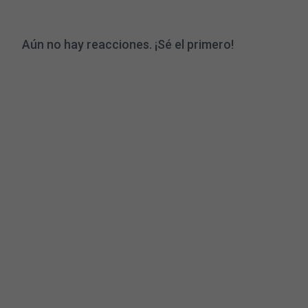
Aún no hay reacciones. ¡Sé el primero!