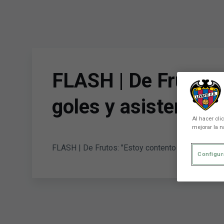
Skip to main content
FLASH | De Frutos: 
goles y asistencias
Al hacer cli
mejorar la n
FLASH | De Frutos: "Estoy contento de poder apor
Configur