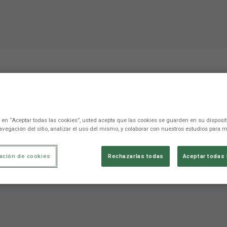
"Estoy contento de poder
"
c en “Aceptar todas las cookies”, usted acepta que las cookies se guarden en su disposit
avegación del sitio, analizar el uso del mismo, y colaborar con nuestros estudios para m
tar al equipo goles y asistencias"
ación de cookies
Rechazarlas todas
Aceptar todas 