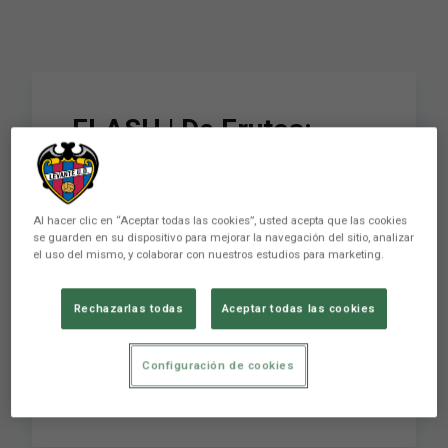
FLASH | De Frutos:
"Nos vamos con un
sabor agridulce por no
Al hacer clic en “Aceptar todas las cookies”, usted acepta que las cookies
haber conseguido los
se guarden en su dispositivo para mejorar la navegación del sitio, analizar
el uso del mismo, y colaborar con nuestros estudios para marketing.
tres puntos"
Rechazarlas todas
Aceptar todas las cookies
FLASH | De Frutos: "Nos vamos con un sabor
Configuración de cookies
agridulce por no haber conseguido los tres
puntos"