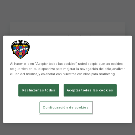
Giovanna Crivelari:
"Muy contenta por
haber marcado y
Al hacer clic en “Aceptar todas las cookies”, usted acepta que las cookies
ayudado al equipo"
se guarden en su dispositivo para mejorar la navegación del sitio, analizar
el uso del mismo, y colaborar con nuestros estudios para marketing.
Rechazarlas todas
Aceptar todas las cookies
Giovanna Crivelari: "Muy contenta por haber
marcado y ayudado al equipo"
Configuración de cookies