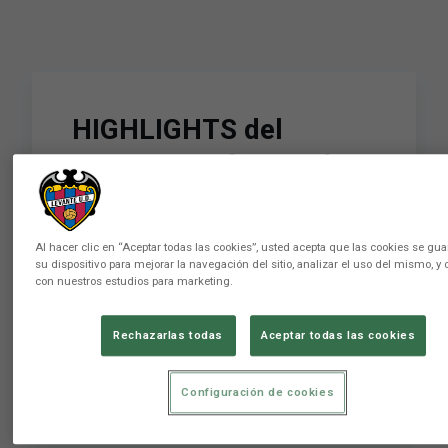
HIGHLIGHTS del
Levante UD frente al
Real Madrid
Al hacer clic en “Aceptar todas las cookies”, usted acepta que las cookies se gu
su dispositivo para mejorar la navegación del sitio, analizar el uso del mismo, y 
Conviértete en miembro de este canal para
con nuestros estudios para marketing.
disfrutar de ventajas:
https://www.youtube.com/channel/UCvOegN2N1FGPPv4xB
Rechazarlas todas
Aceptar todas las cookies
Levante Unión Deportiva Club de LaLiga
fundado en 1909 en la ciudad de Valencia. 📲
SÍGUENOS par
Configuración de cookies