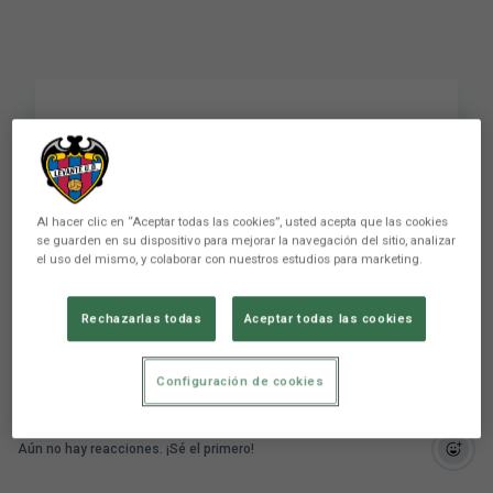
I LOVE 𝗩𝝠𝗟𝗘̀𝗡𝗖𝗜𝝠
2️⃣0️⃣2️⃣4️⃣ 🥂🐸
#happynewyear
Al hacer clic en “Aceptar todas las cookies”, usted acepta que las cookies
se guarden en su dispositivo para mejorar la navegación del sitio, analizar
#felizañonuevo
el uso del mismo, y colaborar con nuestros estudios para marketing.
Rechazarlas todas
Aceptar todas las cookies
Configuración de cookies
Aún no hay reacciones. ¡Sé el primero!