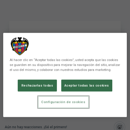
José Campaña: "Es el
sueño que todo jugador
español persigue"
Al hacer clic en “Aceptar todas las cookies”, usted acepta que las cookies
se guarden en su dispositivo para mejorar la navegación del sitio, analizar
el uso del mismo, y colaborar con nuestros estudios para marketing.
José Campaña: "Es el sueño que todo jugador
español persigue"
Rechazarlas todas
Aceptar todas las cookies
Configuración de cookies
Aún no hay reacciones. ¡Sé el primero!