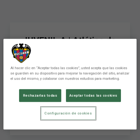
JUVENIL A | Atlético de
Madrid - Levante UD
(1/4 de Final - Copa de
Al hacer clic en “Aceptar todas las cookies”, usted acepta que las cookies
Campeones - Vuelta)
se guarden en su dispositivo para mejorar la navegación del sitio, analizar
el uso del mismo, y colaborar con nuestros estudios para marketing.
Rechazarlas todas
Aceptar todas las cookies
SÍGUENOS para estar pendiente de TODO:
Instagram:
https://www.instagram.com/levanteud/ Twitter:
Configuración de cookies
https://x.com/levanteud ...