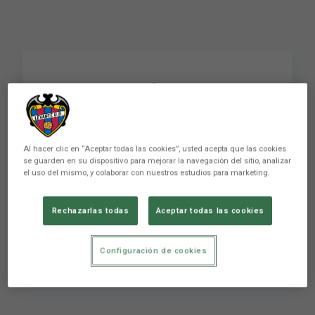
FLASH | Koke Vegas:
"Esto demuestra que el
equipo está enchufado
Al hacer clic en “Aceptar todas las cookies”, usted acepta que las cookies
hasta el final"
se guarden en su dispositivo para mejorar la navegación del sitio, analizar
el uso del mismo, y colaborar con nuestros estudios para marketing.
Rechazarlas todas
Aceptar todas las cookies
FLASH | Koke Vegas: "Esto demuestra que el
equipo está enchufado hasta el final"
Configuración de cookies