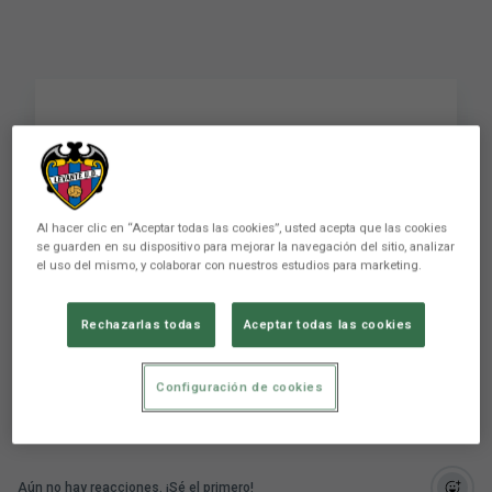
🐸Las palabras de la
seleccionadora
española, Montse Tomé
Al hacer clic en “Aceptar todas las cookies”, usted acepta que las cookies
se guarden en su dispositivo para mejorar la navegación del sitio, analizar
sobre nuestro club 🙌
el uso del mismo, y colaborar con nuestros estudios para marketing.
Un placer recibiros
Rechazarlas todas
Aceptar todas las cookies
Configuración de cookies
Aún no hay reacciones. ¡Sé el primero!