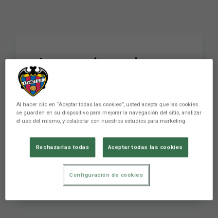
¡Las secciones de
deporte adaptado de la
Fundación inauguran el
Al hacer clic en “Aceptar todas las cookies”, usted acepta que las cookies
curso 2023-2024!
se guarden en su dispositivo para mejorar la navegación del sitio, analizar
el uso del mismo, y colaborar con nuestros estudios para marketing.
Rechazarlas todas
Aceptar todas las cookies
Levante Unión Deportiva Club de LaLiga
fundado en 1909 en la ciudad de Valencia.
SÍGUENOS para estar pendiente de ...
Configuración de cookies