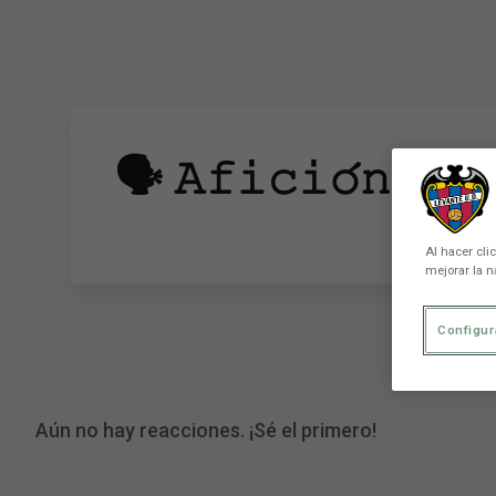
Skip to main content
🗣️ 𝙰𝚏𝚒𝚌𝚒𝚘́𝚗, 𝚎
Al hacer cli
mejorar la n
Configur
Aún no hay reacciones. ¡Sé el primero!