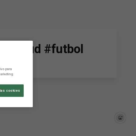
 #levanteud #futbol
ivo para
arketing.
las cookies