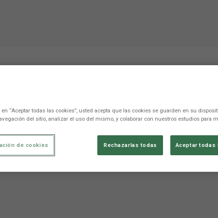
𝚜𝚝𝚘 𝚎𝚜 𝚞𝚗𝚊 𝚕𝚘𝚌𝚞𝚛𝚊
c en “Aceptar todas las cookies”, usted acepta que las cookies se guarden en su disposit
avegación del sitio, analizar el uso del mismo, y colaborar con nuestros estudios para m
ación de cookies
Rechazarlas todas
Aceptar todas 