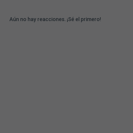
Aún no hay reacciones. ¡Sé el primero!