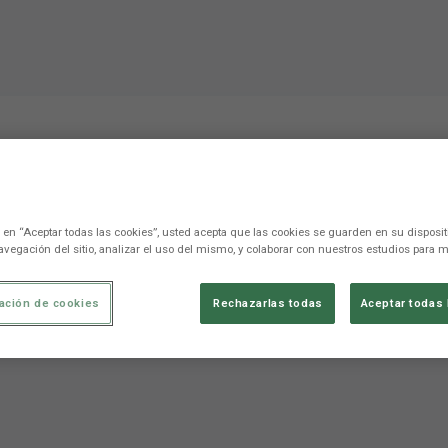
ngo mucha ilusión de juga
c en “Aceptar todas las cookies”, usted acepta que las cookies se guarden en su disposit
ndir"
avegación del sitio, analizar el uso del mismo, y colaborar con nuestros estudios para m
ación de cookies
Rechazarlas todas
Aceptar todas 