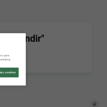
r y rendir"
ivo para
arketing.
las cookies