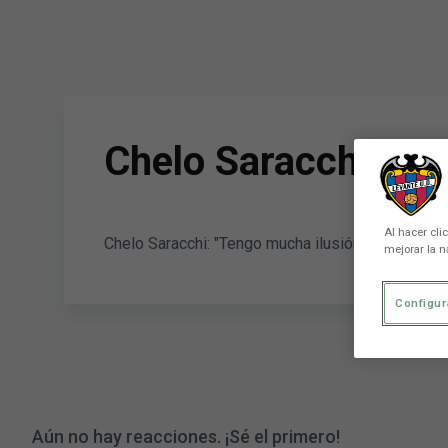
Skip to main content
Chelo Saracchi: "Te
Al hacer cli
Chelo Saracchi: "Tengo mucha ilusión de jugar y re
mejorar la n
Configur
Aún no hay reacciones. ¡Sé el primero!