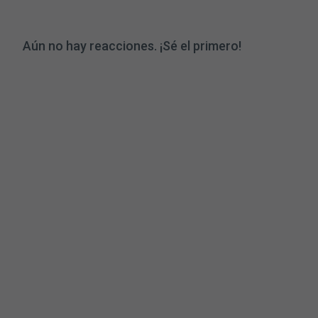
Aún no hay reacciones. ¡Sé el primero!