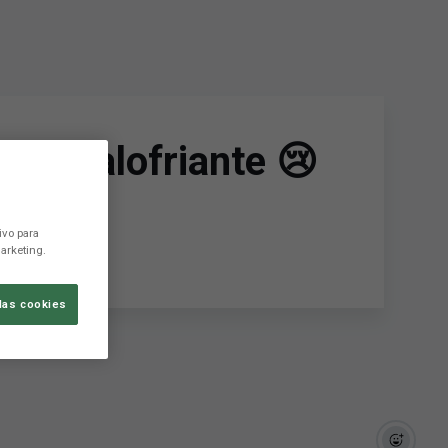
s escalofriante 😢
ivo para
arketing.
las cookies