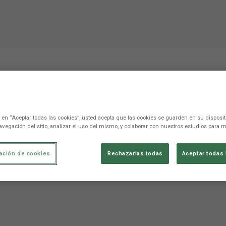
ar a Carlos. La entrada e
c en “Aceptar todas las cookies”, usted acepta que las cookies se guarden en su disposit
avegación del sitio, analizar el uso del mismo, y colaborar con nuestros estudios para m
ación de cookies
Rechazarlas todas
Aceptar todas 