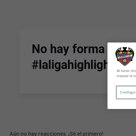
Skip to main content
No hay forma de par
#laligahighlights 🔛
Al hacer cli
mejorar la n
Configur
Aún no hay reacciones. ¡Sé el primero!