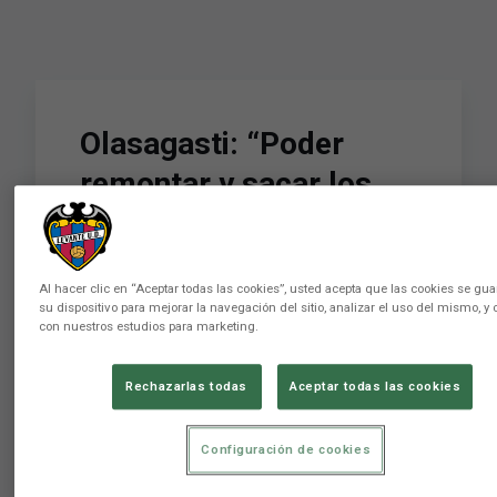
Olasagasti: “Poder
remontar y sacar los
tres puntos en Balaídos
nos ha dado mucha
Al hacer clic en “Aceptar todas las cookies”, usted acepta que las cookies se gu
fuerza”
su dispositivo para mejorar la navegación del sitio, analizar el uso del mismo, y 
con nuestros estudios para marketing.
Conviértete en miembro de este canal para
Rechazarlas todas
Aceptar todas las cookies
disfrutar de ventajas:
https://www.youtube.com/channel/UCvOegN2N1FGPPv4xB
Configuración de cookies
Levante Unión Deportiva Club de LaLiga
fundado en 1909 en la ciudad de Valencia. 📲