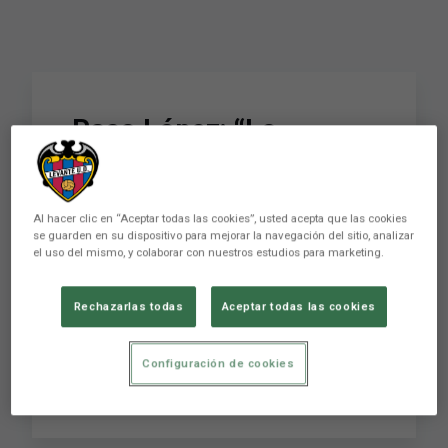
​Paco López; “Lo
fundamental es pensar
en el aquí y en el ahora”
Al hacer clic en “Aceptar todas las cookies”, usted acepta que las cookies
se guarden en su dispositivo para mejorar la navegación del sitio, analizar
el uso del mismo, y colaborar con nuestros estudios para marketing.
Quizás no exista una reflexión más ilustrativa
del pensamiento de Paco López. “Lo
Rechazarlas todas
Aceptar todas las cookies
fundamental es pensar en el aquí y en el ahora”,
advirtió en rueda de prensa en las instalaciones
de la Ciudad Deportiva de Buñol centrando la
Configuración de cookies
atención en riguroso tiempo pr