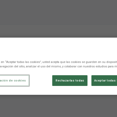
ño tiene mucha verticalid
c en “Aceptar todas las cookies”, usted acepta que las cookies se guarden en su disposit
avegación del sitio, analizar el uso del mismo, y colaborar con nuestros estudios para m
no podemos concederles nada"
ación de cookies
Rechazarlas todas
Aceptar todas 