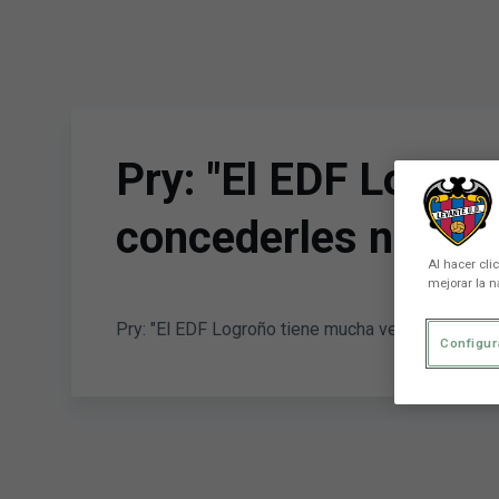
Skip to main content
Pry: "El EDF Logro
concederles nada"
Al hacer cli
mejorar la n
Pry: "El EDF Logroño tiene mucha verticalidad, 
Configur