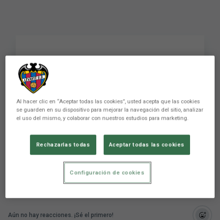
Resumen del encuentro
Atlético Levante UD 2-2
UE Olot
Al hacer clic en “Aceptar todas las cookies”, usted acepta que las cookies
se guarden en su dispositivo para mejorar la navegación del sitio, analizar
el uso del mismo, y colaborar con nuestros estudios para marketing.
Resumen del encuentro Atlético Levante UD 2-2
UE Olot
Rechazarlas todas
Aceptar todas las cookies
Configuración de cookies
Aún no hay reacciones. ¡Sé el primero!