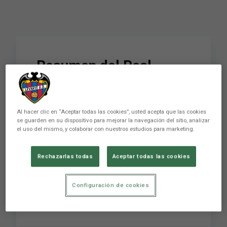
Resumen del Real
Madrid Femenino 1 - 2
Levante UD Femenino
Al hacer clic en “Aceptar todas las cookies”, usted acepta que las cookies
(jornada 6 de la Liga F
se guarden en su dispositivo para mejorar la navegación del sitio, analizar
el uso del mismo, y colaborar con nuestros estudios para marketing.
2023-2024)
Rechazarlas todas
Aceptar todas las cookies
Levante Unión Deportiva Club de LaLiga
Configuración de cookies
fundado en 1909 en la ciudad de Valencia.
SÍGUENOS para estar pendiente de ...