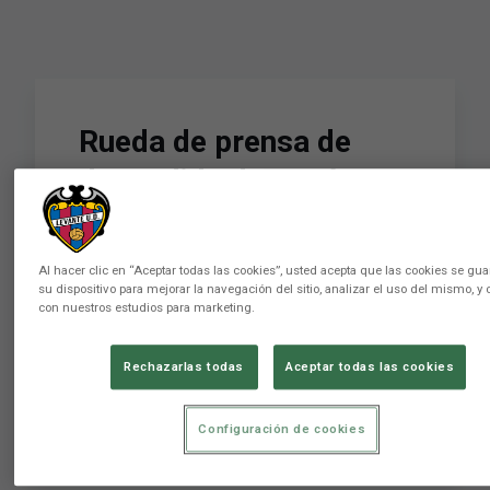
Rueda de prensa de
despedida de José
Morales
Al hacer clic en “Aceptar todas las cookies”, usted acepta que las cookies se gu
su dispositivo para mejorar la navegación del sitio, analizar el uso del mismo, y 
Conviértete en miembro de este canal para
con nuestros estudios para marketing.
disfrutar de ventajas:
https://www.youtube.com/channel/UCvOegN2N1FGPPv4xB
Rechazarlas todas
Aceptar todas las cookies
Levante Unión Deportiva Club de LaLiga
fundado en 1909 en la ciudad de Valencia. 📲
SÍGUENOS par
Configuración de cookies