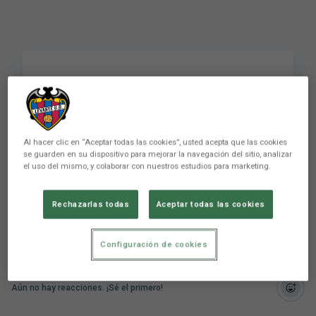
Rueda de prensa de
Javi Calleja previa al
encuentro ante la UD
Al hacer clic en “Aceptar todas las cookies”, usted acepta que las cookies
se guarden en su dispositivo para mejorar la navegación del sitio, analizar
Las Palmas
el uso del mismo, y colaborar con nuestros estudios para marketing.
Rechazarlas todas
Aceptar todas las cookies
Configuración de cookies
Aún no hay reacciones. ¡Sé el primero!