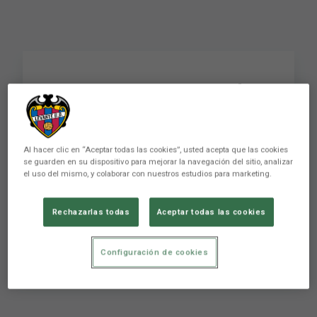
RUEDA DE PRENSA de
Julián Calero previa al
encuentro ante el
Al hacer clic en “Aceptar todas las cookies”, usted acepta que las cookies
Granada CF (J23)
se guarden en su dispositivo para mejorar la navegación del sitio, analizar
el uso del mismo, y colaborar con nuestros estudios para marketing.
Rechazarlas todas
Aceptar todas las cookies
Conviértete en miembro de este canal para
disfrutar de ventajas: ...
Configuración de cookies