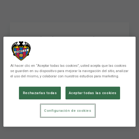
Rueda de prensa de
Julián Calero previa al
encuentro ante la SD
Al hacer clic en “Aceptar todas las cookies”, usted acepta que las cookies
Eibar (J3)
se guarden en su dispositivo para mejorar la navegación del sitio, analizar
el uso del mismo, y colaborar con nuestros estudios para marketing.
Rechazarlas todas
Aceptar todas las cookies
Conviértete en miembro de este canal para
disfrutar de ventajas: ...
Configuración de cookies