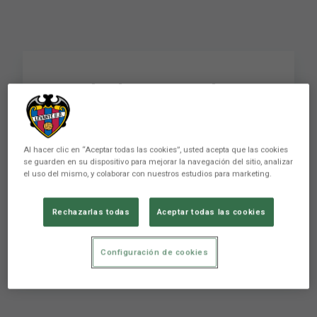
Rueda de prensa de
Julián Calero tras el
encuentro Atlético de
Al hacer clic en “Aceptar todas las cookies”, usted acepta que las cookies
Madrid-Levante UD
se guarden en su dispositivo para mejorar la navegación del sitio, analizar
el uso del mismo, y colaborar con nuestros estudios para marketing.
Rechazarlas todas
Aceptar todas las cookies
Conviértete en miembro de este canal para
disfrutar de ventajas: ...
Configuración de cookies