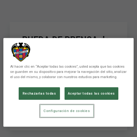
RUEDA DE PRENSA de
SANTI TRIGUERO
previa al encuentro
Al hacer clic en “Aceptar todas las cookies”, usted acepta que las cookies
ante el Costa Adeje
se guarden en su dispositivo para mejorar la navegación del sitio, analizar
el uso del mismo, y colaborar con nuestros estudios para marketing.
Tenerife (J9)
Rechazarlas todas
Aceptar todas las cookies
Conviértete en miembro de este canal para
Configuración de cookies
disfrutar de ventajas: ...