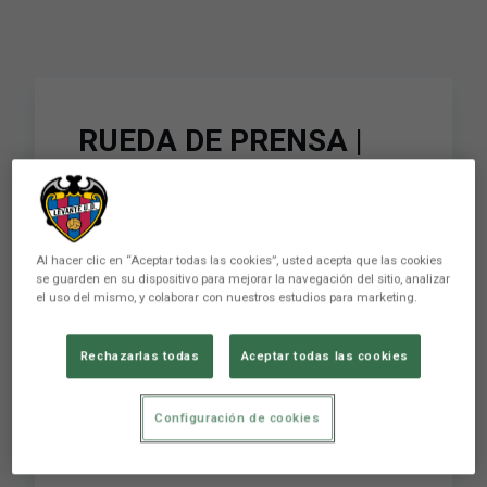
RUEDA DE PRENSA |
Javi Calleja:
"Agradecemos a la
afición su esfuerzo y la
Al hacer clic en “Aceptar todas las cookies”, usted acepta que las cookies
se guarden en su dispositivo para mejorar la navegación del sitio, analizar
motivación que nos
el uso del mismo, y colaborar con nuestros estudios para marketing.
dan, vamos a darlo
Rechazarlas todas
Aceptar todas las cookies
todo para dedicarles
una victoria"
Configuración de cookies