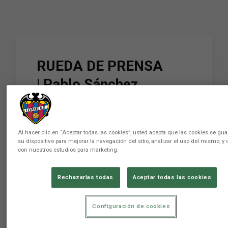
RUEDA DE PRENSA
| Pablo Sánchez,
presidente del Levante
UD, valora la
Al hacer clic en “Aceptar todas las cookies”, usted acepta que las cookies se gu
temporada 2025-2026
su dispositivo para mejorar la navegación del sitio, analizar el uso del mismo, y 
con nuestros estudios para marketing.
Conviértete en miembro de este canal para
Rechazarlas todas
Aceptar todas las cookies
disfrutar de ventajas:
https://www.youtube.com/channel/UCvOegN2N1FGPPv4xB
Configuración de cookies
Levante Unión Deportiva Club de LaLiga
fundado en 1909 en la ciudad de Valencia. 📲