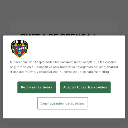
RUEDA DE PRENSA |
Paco López: "Ahora
mismo no hay otro
Al hacer clic en “Aceptar todas las cookies”, usted acepta que las cookies
partido que el de
se guarden en su dispositivo para mejorar la navegación del sitio, analizar
el uso del mismo, y colaborar con nuestros estudios para marketing.
mañana"
Rechazarlas todas
Aceptar todas las cookies
RUEDA DE PRENSA | Paco López: "Ahora mismo
Configuración de cookies
no hay otro partido que el de mañana"