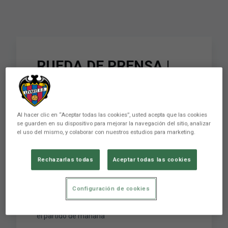
RUEDA DE PRENSA |
Paco López: "El equipo
ha vuelto con muchas
Al hacer clic en “Aceptar todas las cookies”, usted acepta que las cookies
ganas e ilusión para
se guarden en su dispositivo para mejorar la navegación del sitio, analizar
el uso del mismo, y colaborar con nuestros estudios para marketing.
afrontar el partido de
mañana"
Rechazarlas todas
Aceptar todas las cookies
Configuración de cookies
RUEDA DE PRENSA | Paco López: "El equipo ha
vuelto con muchas ganas e ilusión para afrontar
el partido de mañana"