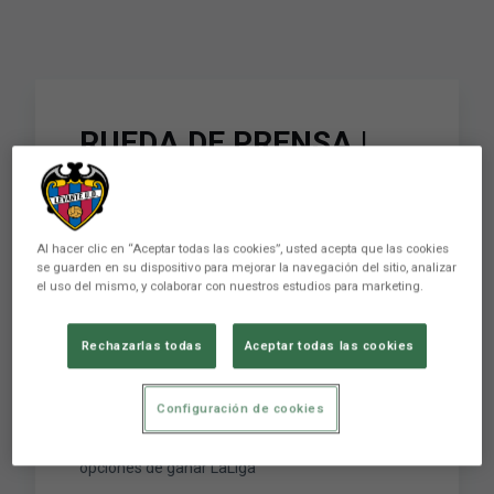
RUEDA DE PRENSA |
Paco López: "Vamos a
tener delante a un
Al hacer clic en “Aceptar todas las cookies”, usted acepta que las cookies
equipo que aún tiene
se guarden en su dispositivo para mejorar la navegación del sitio, analizar
el uso del mismo, y colaborar con nuestros estudios para marketing.
opciones de ganar
LaLiga"
Rechazarlas todas
Aceptar todas las cookies
Configuración de cookies
RUEDA DE PRENSA | Paco López: "Vamos a
tener delante a un equipo que aún tiene
opciones de ganar LaLiga"