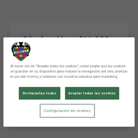
Sánchez Vera: "11.000
granotas con el equipo,
hemos vuelto a dar
Al hacer clic en “Aceptar todas las cookies”, usted acepta que las cookies
ejemplo de lo que es el
se guarden en su dispositivo para mejorar la navegación del sitio, analizar
el uso del mismo, y colaborar con nuestros estudios para marketing.
Levante UD"
Rechazarlas todas
Aceptar todas las cookies
FEMENINO
Configuración de cookies
Levante UD Femenino