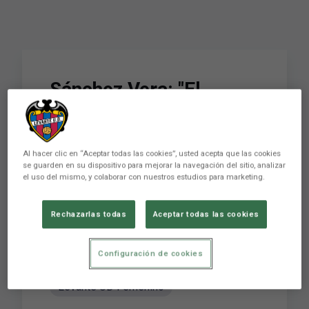
Sánchez Vera: "El
partido ante el SD Eibar
es muy muy muy difícil,
Al hacer clic en “Aceptar todas las cookies”, usted acepta que las cookies
nos va a exigir mucho"
se guarden en su dispositivo para mejorar la navegación del sitio, analizar
el uso del mismo, y colaborar con nuestros estudios para marketing.
FEMENINO
Rechazarlas todas
Aceptar todas las cookies
Levante Unión Deportiva Club de LaLiga
fundado en 1909 en la ciudad de Valencia.
SÍGUENOS para estar pendiente de ...
Configuración de cookies
Levante UD Femenino