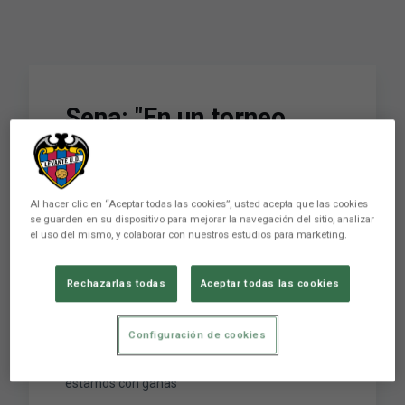
Sena: "En un torneo
como la Copa de
España el Levante UD
Al hacer clic en “Aceptar todas las cookies”, usted acepta que las cookies
FS debe medirse a los
se guarden en su dispositivo para mejorar la navegación del sitio, analizar
el uso del mismo, y colaborar con nuestros estudios para marketing.
mejores, estamos con
ganas"
Rechazarlas todas
Aceptar todas las cookies
Configuración de cookies
Sena: "En un torneo como la Copa de España el
Levante UD FS debe medirse a los mejores,
estamos con ganas"