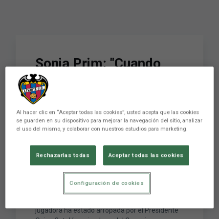
Sonia Prim: "Cuando
era una niña, mi sueño
era jugar en el mejor
equipo de España: el
Al hacer clic en “Aceptar todas las cookies”, usted acepta que las cookies
se guarden en su dispositivo para mejorar la navegación del sitio, analizar
el uso del mismo, y colaborar con nuestros estudios para marketing.
Levante UD Femenino"
Rechazarlas todas
Aceptar todas las cookies
La capitana del Levante UD, Sonia Prim, ha
realizado una emotiva rueda de prensa de
Configuración de cookies
despedida tras anunciar su retirada a los
terrenos de juego al finalizar la temporada. La
jugadora ha estado arropada por el Presidente