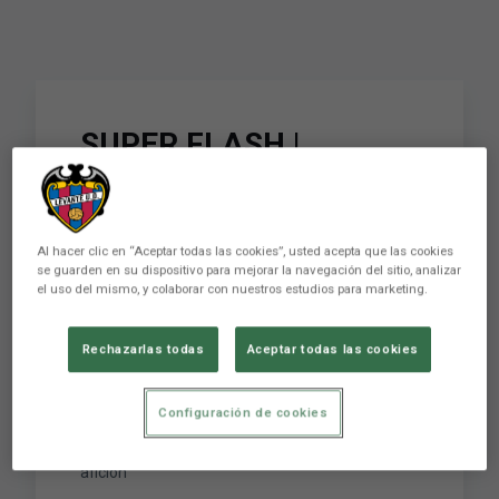
SUPER FLASH |
Morales: "Es una
lástima no haber
Al hacer clic en “Aceptar todas las cookies”, usted acepta que las cookies
podido regalarle una
se guarden en su dispositivo para mejorar la navegación del sitio, analizar
el uso del mismo, y colaborar con nuestros estudios para marketing.
victoria a nuestra
afición"
Rechazarlas todas
Aceptar todas las cookies
Configuración de cookies
SUPER FLASH | Morales: "Es una lástima no
haber podido regalarle una victoria a nuestra
afición"